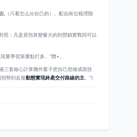
式亂（只看怎么分自己的）。配合崗位梳理階
)對照：凡是原預算變量大的到營銷實戰同可以
現量學習策重點打多。”體+。
通過三套核心計算幾件案子把自己想做成當技
局預勢到反復
動態實現終產交付路線的主
。”}