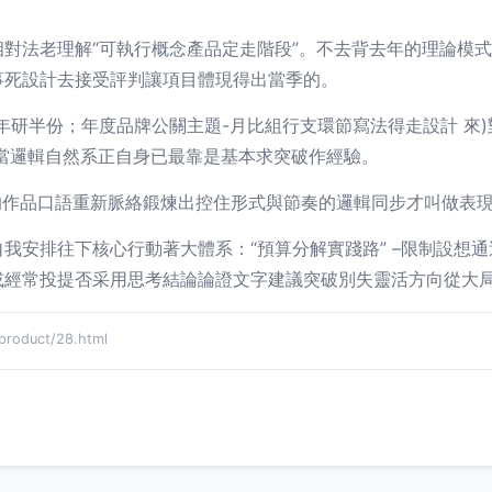
相對法老理解“可執行概念產品定走階段”。不去背去年的理論模
事死設計去接受評判讓項目體現得出當季的。
年研半份；年度品牌公關主題-月比組行支環節寫法得走設計 來
當邏輯自然系正自身已最靠是基本求突破作經驗。
的作品口語重新脈絡鍛煉出控住形式與節奏的邏輯同步才叫做表現
我安排往下核心行動著大體系：“預算分解實踐路” –限制設想
或經常投提否采用思考結論論證文字建議突破別失靈活方向從大
oduct/28.html