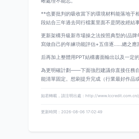
晰處理不能忘。
**也要批判的吸收當下的環境材料能落地于
段結合三年過去同行檔案里面不是閉改經結
更新架構升級新市場操之法按照典型的(品牌
寫做自己的年練功能評估+五倍逐……總之應
后再加上整體用PPT結構書面輸出以及一定
為更明確計劃——下面強烈建議你直接任務自
能清單固定。想刷提升完成（行業最好作品
如若轉載，請注明出處：http://www.lccredit.com.cn/pr
更新時間：2026-08-06 17:02:49