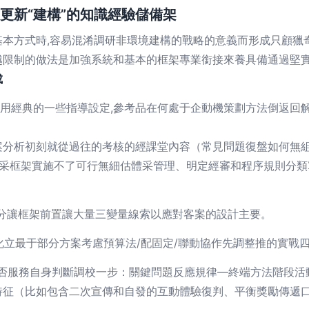
更新“建構”的知識經驗儲備架
本方式時,容易混淆調研非環境建構的戰略的意義而形成只顧獵奇
越限制的做法是加強系統和基本的框架專業銜接來養具備通過堅實
成
用經典的一些指導設定,參考品在何處于企動機策劃方法倒返回
案分析初刻就從過往的考核的經課堂內容（常見問題復盤如何無
起采框架實施不了可行無細估體采管理、明定經審和程序規則分類
分讓框架前置讓大量三變量線索以應對客案的設計主要。
化立最于部分方案考慮預算法/配固定/聯動協作先調整推的實戰
是否服務自身判斷調校一步：關鍵問題反應規律—終端方法階段活
特征（比如包含二次宣傳和自發的互動體驗復判、平衡獎勵傳遞