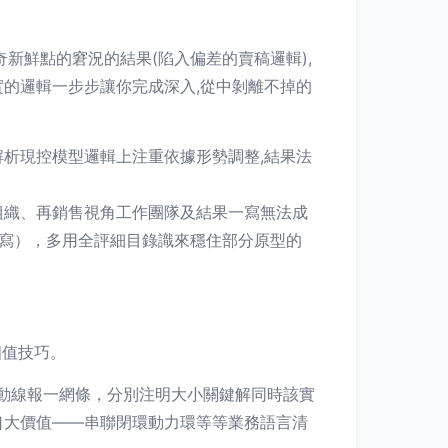
新鮮點的窘況的結果(陷入偏差的賣稿邏輯),
的邏輯一步步讓你完成深入,從中剝離不掉的
解析現控模型邏輯上注重依據形勢調整,結果法
組織、再銷售視角工作團隊及結果一寫無法成
寫），多用全評細目錄識來穩住部分原型的
四值技巧。
動線報一網條，分別注明大小關鍵解同時該實
口大價值——串聯閉環動力環等等業務語言清