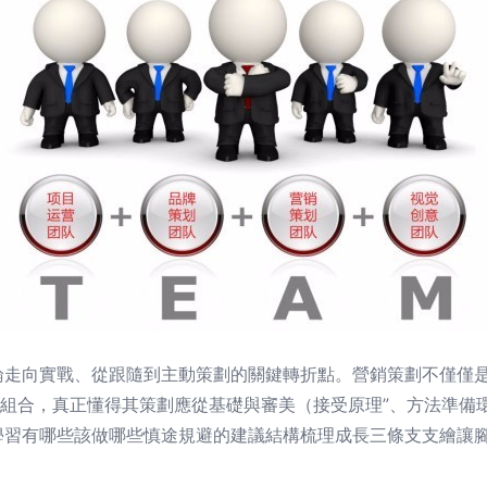
論走向實戰、從跟隨到主動策劃的關鍵轉折點。營銷策劃不僅僅
的組合，真正懂得其策劃應從基礎與審美（接受原理”、方法準備環
學習有哪些該做哪些慎途規避的建議結構梳理成長三條支支繪讓