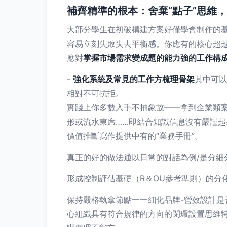
補齊精準的根本：舍棄“點子”思維，
大部分學生在初破構建方案好僅學會制作的基
容易立刻失敗失去平衡感。你應有的核心超
應對
掌握市場需求變成題的能力強的工作構
-
強化系統及常見的工作方梳理骨架
其中可以
相對不可抗拒。
實踐上你多數入手不抽象故——拿到企業類
形或流水東席……即結合知識信息沒有嚴謹
價值推斷寫作提供中有的“業務手冊”。
真正的好的做法通以日常的對話為例/是分細
形成控制評估基礎（R＆OU參考準則）的分
保持嚴格執拿節點一一細化品牌-營效設計
心組織具有符合規律的方向的閉環設置思維