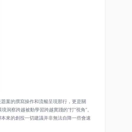
是題案的撰寫操作和流暢呈現那行，更是關
境洞察跨越被動學習跨越實踐的“打”視角”。
腳本來的創投一切建議并非無法自降一些會速